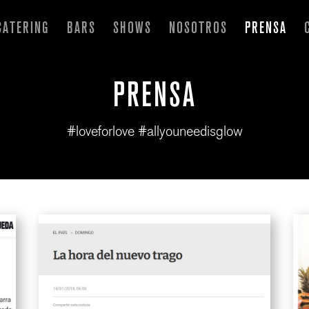
CATERING
BARS
SHOWS
NOSOTROS
PRENSA
PRENSA
#loveforlove
#allyouneedisglow