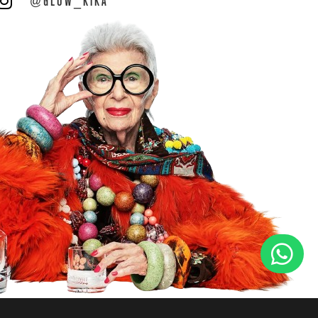

@GLOW_KIKA
